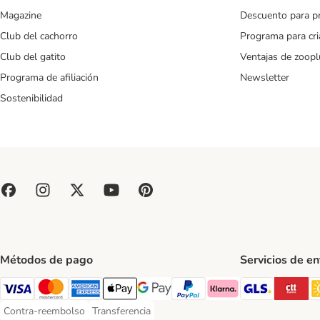
Magazine
Descuento para p
Club del cachorro
Programa para cr
Club del gatito
Ventajas de zoopl
Programa de afiliación
Newsletter
Sostenibilidad
Métodos de pago
Servicios de e
GLS Ship
CT
Visa Payment Method
Mastercard Payment Method
American Express Payment Method
Apple Pay Payment Method
Google Pay Payment Method
PayPal Payment Method
Klarna Payment Method
Contra-reembolso
Transferencia
Contra-reembolso Payment Method
Transferencia Payment Method