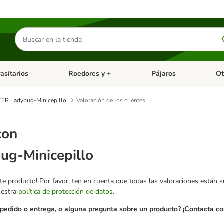
Buscar
productos
asitarios
Roedores y +
Pájaros
Ot
tegoria abierto: Dieta Vet.
Menú de categoria abierto: Antiparasitarios
Menú de categoria abierto
Menú 
ER Ladybug-Minicepillo
Valoración de los clientes
con
g-Minicepillo
te producto! Por favor, ten en cuenta que todas las valoraciones están 
uestra
política de protección de datos
.
pedido o entrega, o alguna pregunta sobre un producto? ¡Contacta con