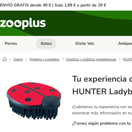
ENVÍO GRATIS desde 49 € | Solo 1,99 € a partir de 29 €
Perros
Gatos
Dieta Vet.
Antipar
Menú de categoria abierto: Perros
Menú de categoria abierto: Gatos
Menú de ca
Gatos
Higiene y cuidados
Cepillos y rodillos quitapelusas
HUNT
Tu experiencia 
HUNTER Ladybu
¡Cuéntanos tu experiencia con es
encontrar más información en n
¿Tienes algún problema con tu 