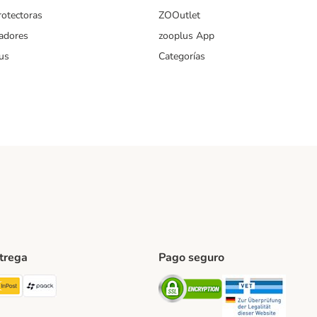
rotectoras
ZOOutlet
iadores
zooplus App
us
Categorías
ntrega
Pago seguro
ping Method
TExpress Shipping Method
InPost Shipping Method
paack Shipping Method
Security
Securit