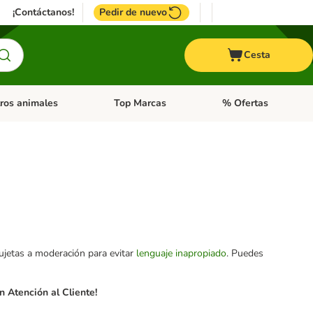
¡Contáctanos!
Pedir de nuevo
Cesta
ros animales
Top Marcas
% Ofertas
: Roedores y +
de categoria abierto: Pájaros
Menú de categoria abierto: Otros animales
Menú de categoria abie
sujetas a moderación para evitar
lenguaje inapropiado
. Puedes
 Atención al Cliente!