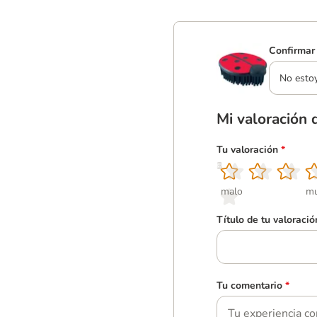
Confirmar 
No esto
Mi valoración 
Tu valoración
*
1
2
3
4
5
malo
mu
Título de tu valoració
Tu comentario
*