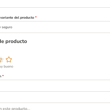
variante del producto
*
y seguro
de producto
y bueno
n
*