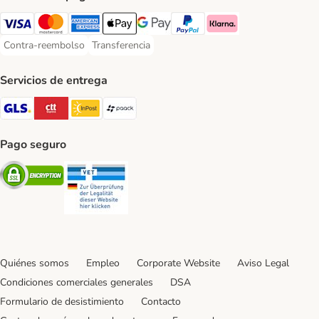
Visa Payment Method
Mastercard Payment Method
American Express Payment Method
Apple Pay Payment Method
Google Pay Payment Method
PayPal Payment Method
Klarna Payment Method
Contra-reembolso
Transferencia
Contra-reembolso Payment Method
Transferencia Payment Method
Servicios de entrega
GLS Shipping Method
CTTExpress Shipping Method
InPost Shipping Method
paack Shipping Method
Pago seguro
Security
Security
Quiénes somos
Empleo
Corporate Website
Aviso Legal
Condiciones comerciales generales
DSA
Formulario de desistimiento
Contacto