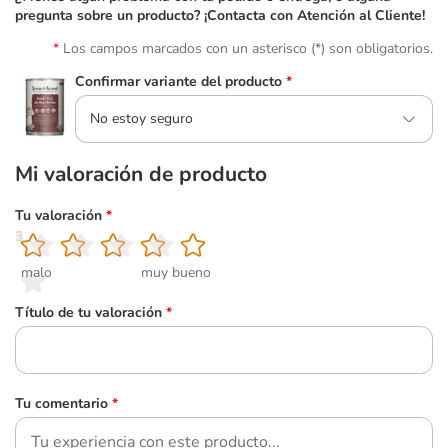
pregunta sobre un producto? ¡Contacta con Atención al Cliente!
Los campos marcados con un asterisco (*) son obligatorios.
Confirmar variante del producto
*
No estoy seguro
Mi valoración de producto
Tu valoración
*
1
2
3
4
5
malo
muy bueno
Título de tu valoración
*
Tu comentario
*