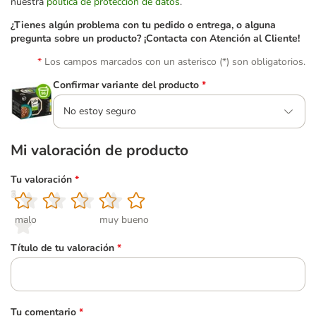
nuestra
política de protección de datos
.
¿Tienes algún problema con tu pedido o entrega, o alguna
pregunta sobre un producto? ¡Contacta con Atención al Cliente!
Los campos marcados con un asterisco (*) son obligatorios.
Confirmar variante del producto
*
No estoy seguro
Mi valoración de producto
Tu valoración
*
1
2
3
4
5
malo
muy bueno
Título de tu valoración
*
Tu comentario
*