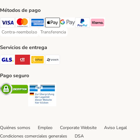
Métodos de pago
Visa Payment Method
Mastercard Payment Method
American Express Payment Method
Apple Pay Payment Method
Google Pay Payment Method
PayPal Payment Method
Klarna Payment Method
Contra-reembolso
Transferencia
Contra-reembolso Payment Method
Transferencia Payment Method
Servicios de entrega
GLS Shipping Method
CTTExpress Shipping Method
InPost Shipping Method
paack Shipping Method
Pago seguro
Security
Security
Quiénes somos
Empleo
Corporate Website
Aviso Legal
Condiciones comerciales generales
DSA