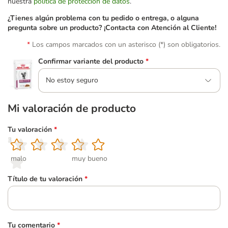
nuestra
política de protección de datos
.
¿Tienes algún problema con tu pedido o entrega, o alguna
pregunta sobre un producto? ¡Contacta con Atención al Cliente!
Los campos marcados con un asterisco (*) son obligatorios.
Confirmar variante del producto
*
No estoy seguro
Mi valoración de producto
Tu valoración
*
1
2
3
4
5
malo
muy bueno
Título de tu valoración
*
Tu comentario
*