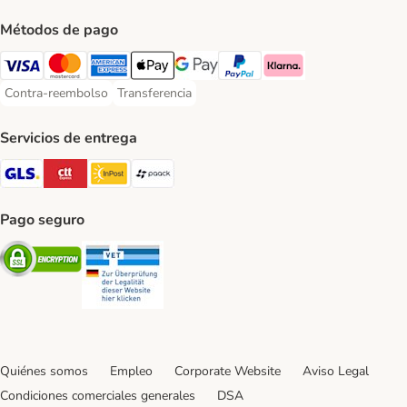
Métodos de pago
Visa Payment Method
Mastercard Payment Method
American Express Payment Method
Apple Pay Payment Method
Google Pay Payment Method
PayPal Payment Method
Klarna Payment Method
Contra-reembolso
Transferencia
Contra-reembolso Payment Method
Transferencia Payment Method
Servicios de entrega
GLS Shipping Method
CTTExpress Shipping Method
InPost Shipping Method
paack Shipping Method
Pago seguro
Security
Security
Quiénes somos
Empleo
Corporate Website
Aviso Legal
Condiciones comerciales generales
DSA