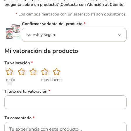
pregunta sobre un producto? ¡Contacta con Atención al Cliente!
Los campos marcados con un asterisco (*) son obligatorios.
Confirmar variante del producto
*
No estoy seguro
Mi valoración de producto
Tu valoración
*
1
2
3
4
5
malo
muy bueno
Título de tu valoración
*
Tu comentario
*