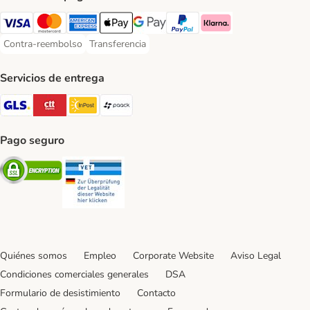
Visa Payment Method
Mastercard Payment Method
American Express Payment Method
Apple Pay Payment Method
Google Pay Payment Method
PayPal Payment Method
Klarna Payment Method
Contra-reembolso
Transferencia
Contra-reembolso Payment Method
Transferencia Payment Method
Servicios de entrega
GLS Shipping Method
CTTExpress Shipping Method
InPost Shipping Method
paack Shipping Method
Pago seguro
Security
Security
Quiénes somos
Empleo
Corporate Website
Aviso Legal
Condiciones comerciales generales
DSA
Formulario de desistimiento
Contacto