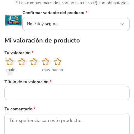
Los campos marcados con un asterisco (*) son obligatorios.
Confirmar variante del producto
*
No estoy seguro
Mi valoración de producto
Tu valoración
*
1
2
3
4
5
malo
muy bueno
Título de tu valoración
*
Tu comentario
*