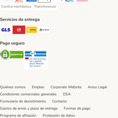
Visa Payment Method
Mastercard Payment Method
American Express Payment Method
Apple Pay Payment Method
Google Pay Payment Method
PayPal Payment Method
Klarna Payment Method
Contra-reembolso
Transferencia
Contra-reembolso Payment Method
Transferencia Payment Method
Servicios de entrega
GLS Shipping Method
CTTExpress Shipping Method
InPost Shipping Method
paack Shipping Method
Pago seguro
Security
Security
Quiénes somos
Empleo
Corporate Website
Aviso Legal
Condiciones comerciales generales
DSA
Formulario de desistimiento
Contacto
Gastos de envío y plazo de entrega
Formas de pago
Programa de afiliación
Protección de datos