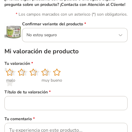
pregunta sobre un producto? ¡Contacta con Atención al Cliente!
Los campos marcados con un asterisco (*) son obligatorios.
Confirmar variante del producto
*
No estoy seguro
Mi valoración de producto
Tu valoración
*
1
2
3
4
5
malo
muy bueno
Título de tu valoración
*
Tu comentario
*