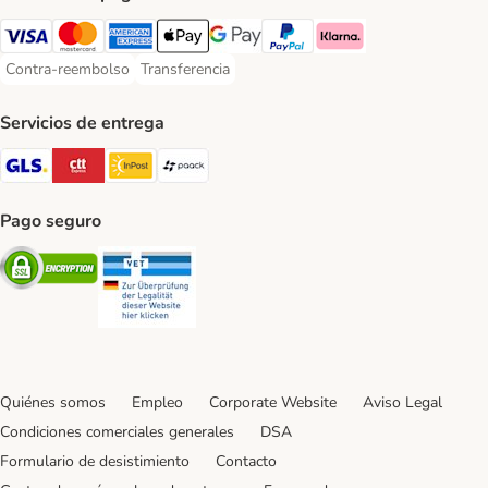
Visa Payment Method
Mastercard Payment Method
American Express Payment Method
Apple Pay Payment Method
Google Pay Payment Method
PayPal Payment Method
Klarna Payment Method
Contra-reembolso
Transferencia
Contra-reembolso Payment Method
Transferencia Payment Method
Servicios de entrega
GLS Shipping Method
CTTExpress Shipping Method
InPost Shipping Method
paack Shipping Method
Pago seguro
Security
Security
Quiénes somos
Empleo
Corporate Website
Aviso Legal
Condiciones comerciales generales
DSA
Formulario de desistimiento
Contacto