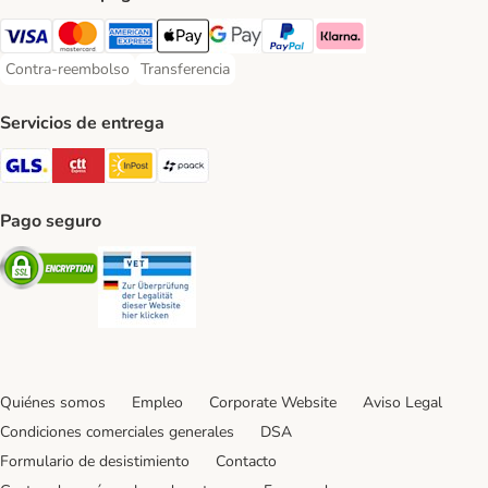
Visa Payment Method
Mastercard Payment Method
American Express Payment Method
Apple Pay Payment Method
Google Pay Payment Method
PayPal Payment Method
Klarna Payment Method
Contra-reembolso
Transferencia
Contra-reembolso Payment Method
Transferencia Payment Method
Servicios de entrega
GLS Shipping Method
CTTExpress Shipping Method
InPost Shipping Method
paack Shipping Method
Pago seguro
Security
Security
Quiénes somos
Empleo
Corporate Website
Aviso Legal
Condiciones comerciales generales
DSA
Formulario de desistimiento
Contacto