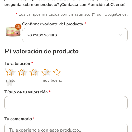
pregunta sobre un producto? ¡Contacta con Atención al Cliente!
Los campos marcados con un asterisco (*) son obligatorios.
Confirmar variante del producto
*
No estoy seguro
Mi valoración de producto
Tu valoración
*
1
2
3
4
5
malo
muy bueno
Título de tu valoración
*
Tu comentario
*