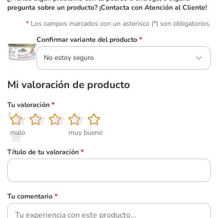
pregunta sobre un producto? ¡Contacta con Atención al Cliente!
Los campos marcados con un asterisco (*) son obligatorios.
Confirmar variante del producto
*
No estoy seguro
Mi valoración de producto
Tu valoración
*
1
2
3
4
5
malo
muy bueno
Título de tu valoración
*
Tu comentario
*