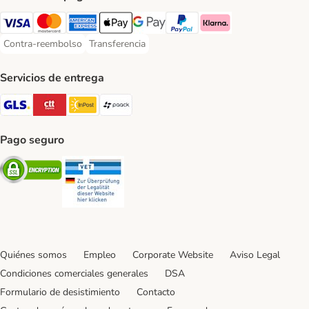
Visa Payment Method
Mastercard Payment Method
American Express Payment Method
Apple Pay Payment Method
Google Pay Payment Method
PayPal Payment Method
Klarna Payment Method
Contra-reembolso
Transferencia
Contra-reembolso Payment Method
Transferencia Payment Method
Servicios de entrega
GLS Shipping Method
CTTExpress Shipping Method
InPost Shipping Method
paack Shipping Method
Pago seguro
Security
Security
Quiénes somos
Empleo
Corporate Website
Aviso Legal
Condiciones comerciales generales
DSA
Formulario de desistimiento
Contacto