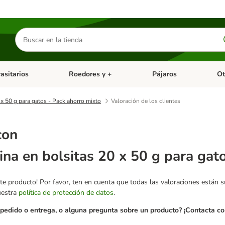
Buscar
productos
asitarios
Roedores y +
Pájaros
Ot
tegoria abierto: Dieta Vet.
Menú de categoria abierto: Antiparasitarios
Menú de categoria abierto
Menú 
 x 50 g para gatos - Pack ahorro mixto
Valoración de los clientes
con
ina en bolsitas 20 x 50 g para gat
te producto! Por favor, ten en cuenta que todas las valoraciones están 
uestra
política de protección de datos
.
pedido o entrega, o alguna pregunta sobre un producto? ¡Contacta con