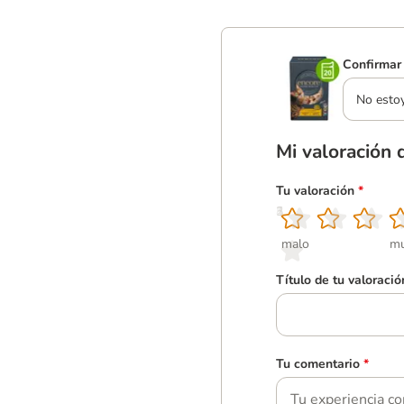
Confirmar 
No esto
Mi valoración 
Tu valoración
*
1
2
3
4
5
malo
mu
Título de tu valoració
Tu comentario
*