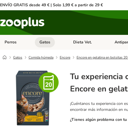
ENVÍO GRATIS desde 49 € | Solo 1,99 € a partir de 29 €
Perros
Gatos
Dieta Vet.
Antipar
Menú de categoria abierto: Perros
Menú de categoria abierto: Gatos
Menú de ca
Gatos
Comida húmeda
Encore
Encore en gelatina en bolsitas 20
Tu experiencia 
Encore en gelat
¡Cuéntanos tu experiencia con es
encontrar más información en n
¿Tienes algún problema con tu 