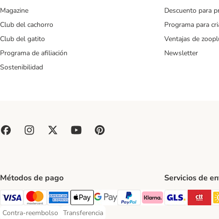
Magazine
Descuento para p
Club del cachorro
Programa para cr
Club del gatito
Ventajas de zoopl
Programa de afiliación
Newsletter
Sostenibilidad
Métodos de pago
Servicios de e
GLS Ship
CT
Visa Payment Method
Mastercard Payment Method
American Express Payment Method
Apple Pay Payment Method
Google Pay Payment Method
PayPal Payment Method
Klarna Payment Method
Contra-reembolso
Transferencia
Contra-reembolso Payment Method
Transferencia Payment Method