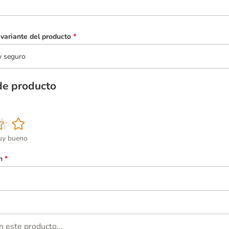
variante del producto
*
y seguro
de producto
y bueno
n
*