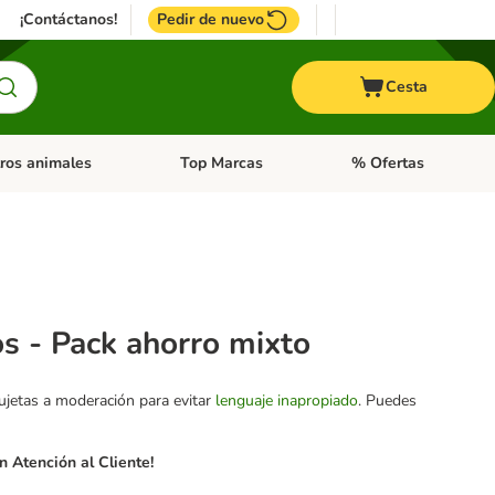
¡Contáctanos!
Pedir de nuevo
Cesta
ros animales
Top Marcas
% Ofertas
: Roedores y +
de categoria abierto: Pájaros
Menú de categoria abierto: Otros animales
Menú de categoria abie
os - Pack ahorro mixto
sujetas a moderación para evitar
lenguaje inapropiado
. Puedes
 Atención al Cliente!