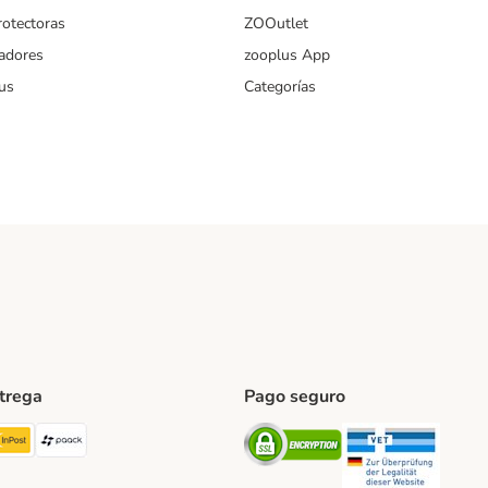
rotectoras
ZOOutlet
iadores
zooplus App
us
Categorías
ntrega
Pago seguro
ping Method
TExpress Shipping Method
InPost Shipping Method
paack Shipping Method
Security
Securit