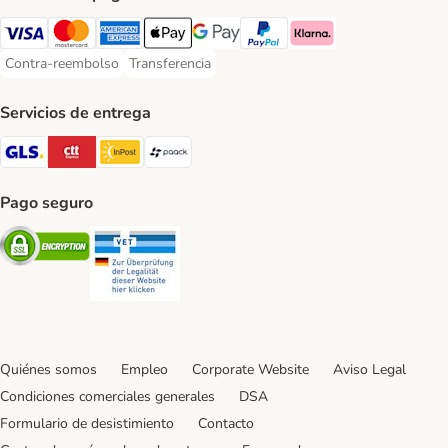
Visa Payment Method
Mastercard Payment Method
American Express Payment Method
Apple Pay Payment Method
Google Pay Payment Method
PayPal Payment Method
Klarna Payment Method
Contra-reembolso
Transferencia
Contra-reembolso Payment Method
Transferencia Payment Method
Servicios de entrega
GLS Shipping Method
CTTExpress Shipping Method
InPost Shipping Method
paack Shipping Method
Pago seguro
Security
Security
Quiénes somos
Empleo
Corporate Website
Aviso Legal
Condiciones comerciales generales
DSA
Formulario de desistimiento
Contacto