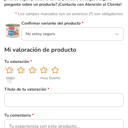
pregunta sobre un producto? ¡Contacta con Atención al Cliente!
Los campos marcados con un asterisco (*) son obligatorios.
Confirmar variante del producto
*
No estoy seguro
Mi valoración de producto
Tu valoración
*
1
2
3
4
5
malo
muy bueno
Título de tu valoración
*
Tu comentario
*