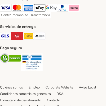
Visa Payment Method
Mastercard Payment Method
American Express Payment Method
Apple Pay Payment Method
Google Pay Payment Method
PayPal Payment Method
Klarna Payment Method
Contra-reembolso
Transferencia
Contra-reembolso Payment Method
Transferencia Payment Method
Servicios de entrega
GLS Shipping Method
CTTExpress Shipping Method
InPost Shipping Method
paack Shipping Method
Pago seguro
Security
Security
Quiénes somos
Empleo
Corporate Website
Aviso Legal
Condiciones comerciales generales
DSA
Formulario de desistimiento
Contacto