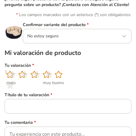
pregunta sobre un producto? ¡Contacta con Atención al Cliente!
Los campos marcados con un asterisco (*) son obligatorios.
Confirmar variante del producto
*
No estoy seguro
Mi valoración de producto
Tu valoración
*
1
2
3
4
5
malo
muy bueno
Título de tu valoración
*
Tu comentario
*