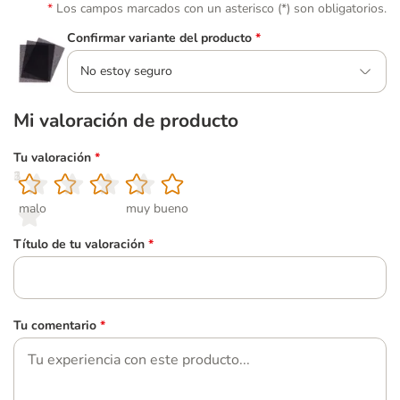
Los campos marcados con un asterisco (*) son obligatorios.
Confirmar variante del producto
*
No estoy seguro
Mi valoración de producto
Tu valoración
*
1
2
3
4
5
malo
muy bueno
Título de tu valoración
*
Tu comentario
*