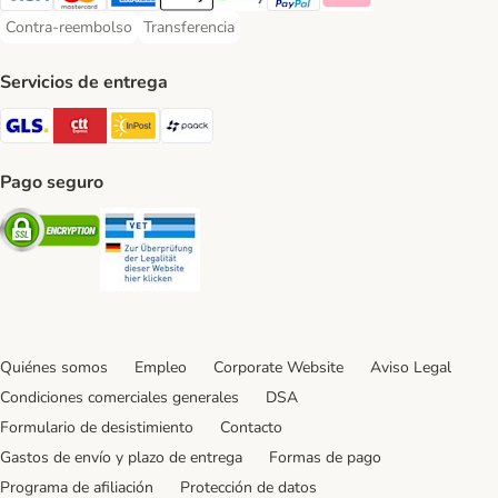
Visa Payment Method
Mastercard Payment Method
American Express Payment Method
Apple Pay Payment Method
Google Pay Payment Method
PayPal Payment Method
Klarna Payment Method
Contra-reembolso
Transferencia
Contra-reembolso Payment Method
Transferencia Payment Method
Servicios de entrega
GLS Shipping Method
CTTExpress Shipping Method
InPost Shipping Method
paack Shipping Method
Pago seguro
Security
Security
Quiénes somos
Empleo
Corporate Website
Aviso Legal
Condiciones comerciales generales
DSA
Formulario de desistimiento
Contacto
Gastos de envío y plazo de entrega
Formas de pago
Programa de afiliación
Protección de datos