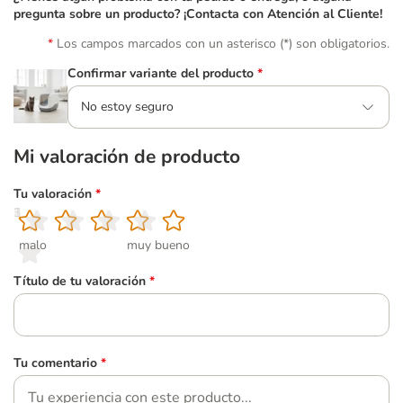
pregunta sobre un producto? ¡Contacta con Atención al Cliente!
Los campos marcados con un asterisco (*) son obligatorios.
Confirmar variante del producto
*
No estoy seguro
Mi valoración de producto
Tu valoración
*
1
2
3
4
5
malo
muy bueno
Título de tu valoración
*
Tu comentario
*