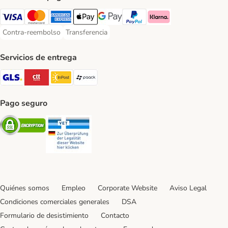
Visa Payment Method
Mastercard Payment Method
American Express Payment Method
Apple Pay Payment Method
Google Pay Payment Method
PayPal Payment Method
Klarna Payment Method
Contra-reembolso
Transferencia
Contra-reembolso Payment Method
Transferencia Payment Method
Servicios de entrega
GLS Shipping Method
CTTExpress Shipping Method
InPost Shipping Method
paack Shipping Method
Pago seguro
Security
Security
Quiénes somos
Empleo
Corporate Website
Aviso Legal
Condiciones comerciales generales
DSA
Formulario de desistimiento
Contacto