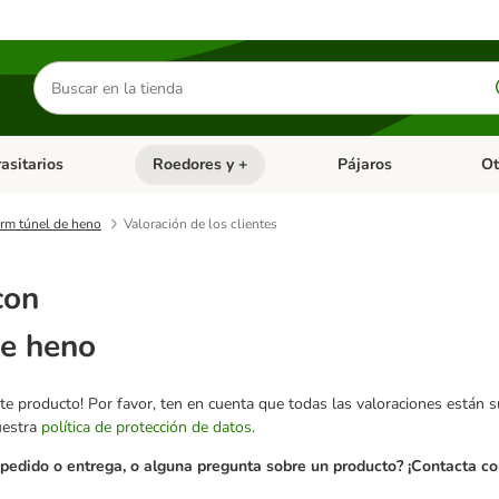
Buscar
productos
asitarios
Roedores y +
Pájaros
Ot
tegoria abierto: Dieta Vet.
Menú de categoria abierto: Antiparasitarios
Menú de categoria abierto
Menú 
arm túnel de heno
Valoración de los clientes
con
de heno
te producto! Por favor, ten en cuenta que todas las valoraciones están 
uestra
política de protección de datos
.
pedido o entrega, o alguna pregunta sobre un producto? ¡Contacta con