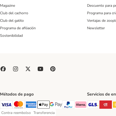
Magazine
Descuento para p
Club del cachorro
Programa para cr
Club del gatito
Ventajas de zoopl
Programa de afiliación
Newsletter
Sostenibilidad
Métodos de pago
Servicios de e
GLS Ship
CT
Visa Payment Method
Mastercard Payment Method
American Express Payment Method
Apple Pay Payment Method
Google Pay Payment Method
PayPal Payment Method
Klarna Payment Method
Contra-reembolso
Transferencia
Contra-reembolso Payment Method
Transferencia Payment Method