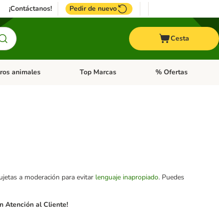
¡Contáctanos!
Pedir de nuevo
Cesta
ros animales
Top Marcas
% Ofertas
: Roedores y +
de categoria abierto: Pájaros
Menú de categoria abierto: Otros animales
Menú de categoria abie
sujetas a moderación para evitar
lenguaje inapropiado
. Puedes
 Atención al Cliente!