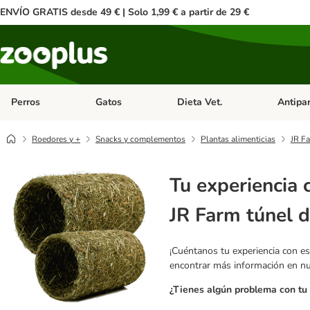
ENVÍO GRATIS desde 49 € | Solo 1,99 € a partir de 29 €
Perros
Gatos
Dieta Vet.
Antipar
Menú de categoria abierto: Perros
Menú de categoria abierto: Gatos
Menú de ca
Roedores y +
Snacks y complementos
Plantas alimenticias
JR F
Tu experiencia 
JR Farm túnel 
¡Cuéntanos tu experiencia con es
encontrar más información en n
¿Tienes algún problema con tu 