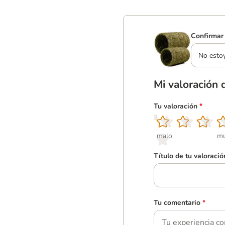
Confirmar 
No esto
Mi valoración 
Tu valoración
*
1
2
3
4
5
malo
mu
Título de tu valoració
Tu comentario
*