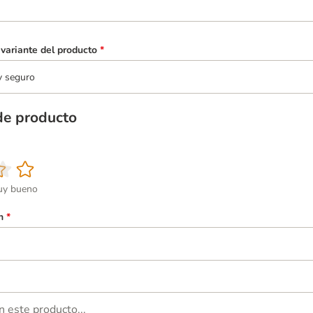
variante del producto
*
y seguro
de producto
y bueno
n
*