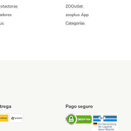
rotectoras
ZOOutlet
iadores
zooplus App
us
Categorías
ntrega
Pago seguro
ping Method
TExpress Shipping Method
InPost Shipping Method
paack Shipping Method
Security
Securit