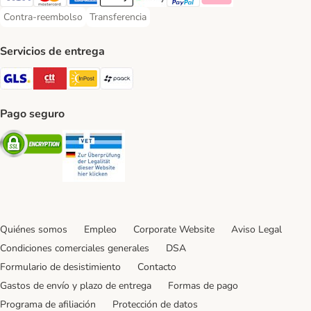
Visa Payment Method
Mastercard Payment Method
American Express Payment Method
Apple Pay Payment Method
Google Pay Payment Method
PayPal Payment Method
Klarna Payment Method
Contra-reembolso
Transferencia
Contra-reembolso Payment Method
Transferencia Payment Method
Servicios de entrega
GLS Shipping Method
CTTExpress Shipping Method
InPost Shipping Method
paack Shipping Method
Pago seguro
Security
Security
Quiénes somos
Empleo
Corporate Website
Aviso Legal
Condiciones comerciales generales
DSA
Formulario de desistimiento
Contacto
Gastos de envío y plazo de entrega
Formas de pago
Programa de afiliación
Protección de datos