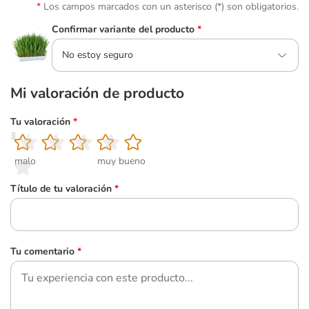
Los campos marcados con un asterisco (*) son obligatorios.
Confirmar variante del producto
*
No estoy seguro
Mi valoración de producto
Tu valoración
*
1
2
3
4
5
malo
muy bueno
Título de tu valoración
*
Tu comentario
*