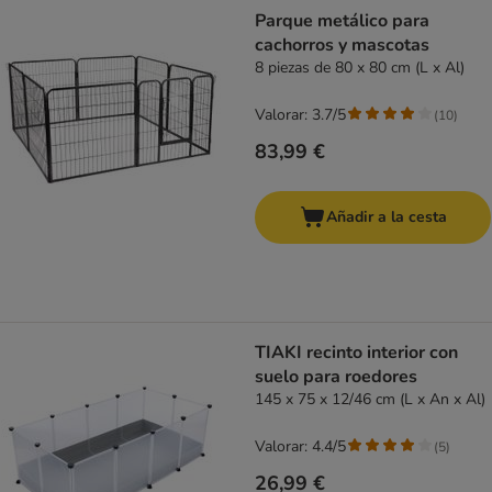
product items have been changed
Parque metálico para
cachorros y mascotas
8 piezas de 80 x 80 cm (L x Al)
Valorar: 3.7/5
(
10
)
83,99 €
Añadir a la cesta
TIAKI recinto interior con
suelo para roedores
145 x 75 x 12/46 cm (L x An x Al)
Valorar: 4.4/5
(
5
)
26,99 €