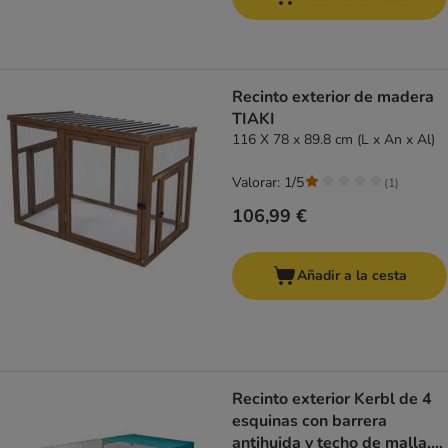
Recinto exterior de madera
TIAKI
116 X 78 x 89.8 cm (L x An x Al)
Valorar: 1/5
(
1
)
106,99 €
Añadir a la cesta
Recinto exterior Kerbl de 4
esquinas con barrera
antihuida y techo de malla,