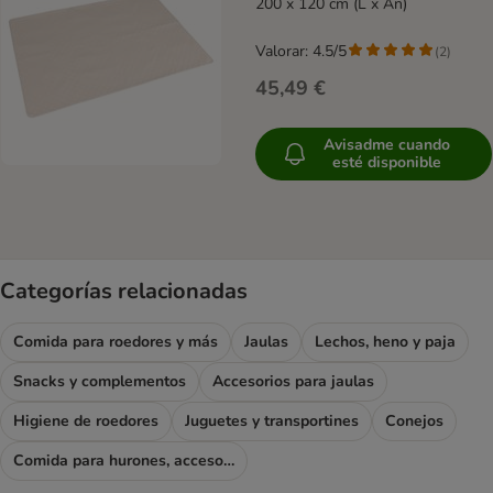
200 x 120 cm (L x An)
Valorar: 4.5/5
(
2
)
45,49 €
Avisadme cuando
esté disponible
Categorías relacionadas
Comida para roedores y más
Jaulas
Lechos, heno y paja
Snacks y complementos
Accesorios para jaulas
Higiene de roedores
Juguetes y transportines
Conejos
Comida para hurones, accesorios para hurones