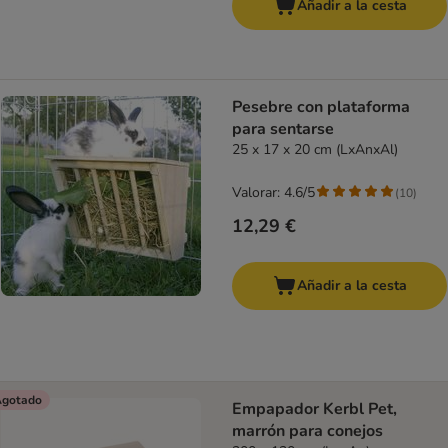
Añadir a la cesta
Pesebre con plataforma
para sentarse
25 x 17 x 20 cm (LxAnxAl)
Valorar: 4.6/5
(
10
)
12,29 €
Añadir a la cesta
gotado
Empapador Kerbl Pet,
marrón para conejos