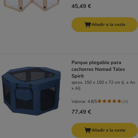
45,49 €
Añadir a la cesta
Parque plegable para
cachorros Nomad Tales
Spirit
aprox. 150 x 150 x 72 cm (L x An
x Al)
Valorar: 4.8/5
(
10
)
77,49 €
Añadir a la cesta