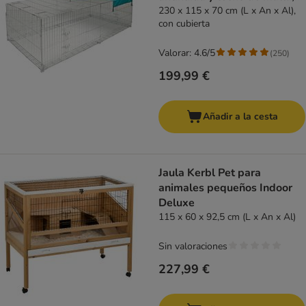
grande
230 x 115 x 70 cm (L x An x Al),
con cubierta
Valorar: 4.6/5
(
250
)
199,99 €
Añadir a la cesta
Jaula Kerbl Pet para
animales pequeños Indoor
Deluxe
115 x 60 x 92,5 cm (L x An x Al)
Sin valoraciones
227,99 €