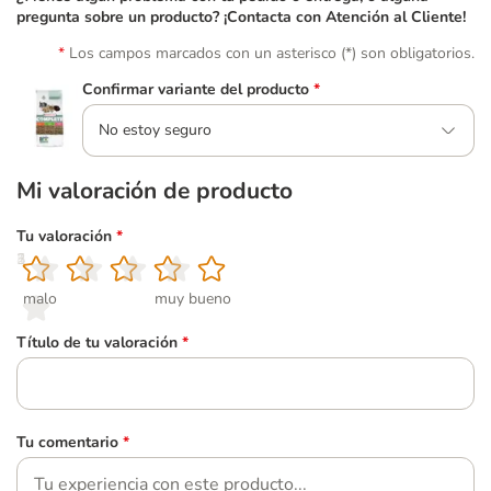
pregunta sobre un producto? ¡Contacta con Atención al Cliente!
Los campos marcados con un asterisco (*) son obligatorios.
Confirmar variante del producto
*
No estoy seguro
Mi valoración de producto
Tu valoración
*
1
2
3
4
5
malo
muy bueno
Título de tu valoración
*
Tu comentario
*