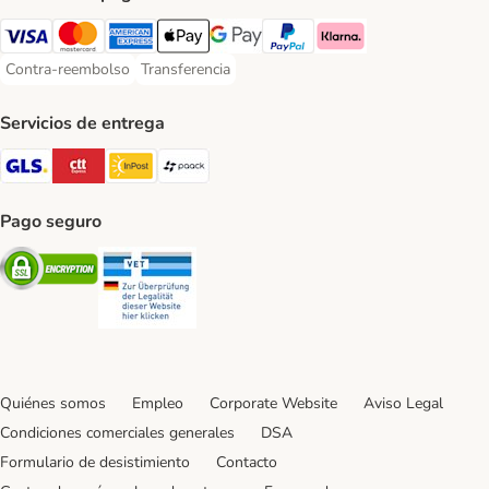
Visa Payment Method
Mastercard Payment Method
American Express Payment Method
Apple Pay Payment Method
Google Pay Payment Method
PayPal Payment Method
Klarna Payment Method
Contra-reembolso
Transferencia
Contra-reembolso Payment Method
Transferencia Payment Method
Servicios de entrega
GLS Shipping Method
CTTExpress Shipping Method
InPost Shipping Method
paack Shipping Method
Pago seguro
Security
Security
Quiénes somos
Empleo
Corporate Website
Aviso Legal
Condiciones comerciales generales
DSA
Formulario de desistimiento
Contacto