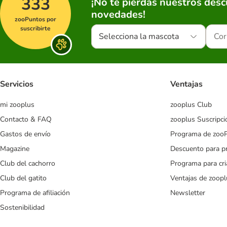
333
¡No te pierdas nuestros des
novedades!
zooPuntos por
suscribirte
Selecciona la mascota
Servicios
Ventajas
mi zooplus
zooplus Club
Contacto & FAQ
zooplus Suscripci
Gastos de envío
Programa de zoo
Magazine
Descuento para p
Club del cachorro
Programa para cr
Club del gatito
Ventajas de zoopl
Programa de afiliación
Newsletter
Sostenibilidad