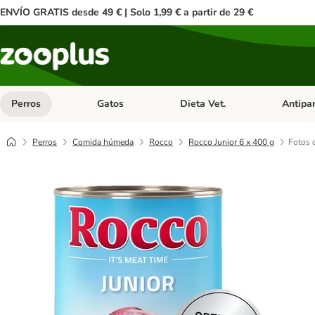
ENVÍO GRATIS desde 49 € | Solo 1,99 € a partir de 29 €
Perros
Gatos
Dieta Vet.
Antipar
Menú de categoria abierto: Perros
Menú de categoria abierto: Gatos
Menú de ca
Perros
Comida húmeda
Rocco
Rocco Junior 6 x 400 g
Fotos d