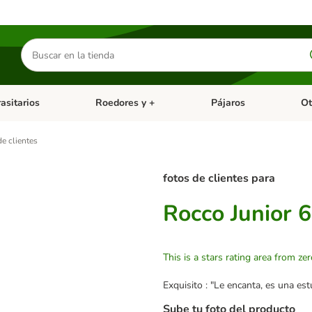
Buscar
productos
asitarios
Roedores y +
Pájaros
Ot
tegoria abierto: Dieta Vet.
Menú de categoria abierto: Antiparasitarios
Menú de categoria abierto
Menú 
e clientes
fotos de clientes para
Rocco Junior 6
This is a stars rating area from zer
Exquisito : "Le encanta, es una es
Sube tu foto del producto