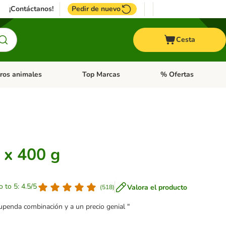
¡Contáctanos!
Pedir de nuevo
Cesta
ros animales
Top Marcas
% Ofertas
: Roedores y +
de categoria abierto: Pájaros
Menú de categoria abierto: Otros animales
Menú de categoria abie
 x 400 g
o to 5: 4.5/5
Valora el producto
(
518
)
tupenda combinación y a un precio genial "