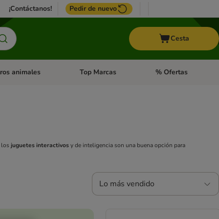
¡Contáctanos!
Pedir de nuevo
Cesta
ros animales
Top Marcas
% Ofertas
: Roedores y +
de categoria abierto: Pájaros
Menú de categoria abierto: Otros animales
Menú de categoria abie
, los
juguetes interactivos
y de inteligencia son una buena opción para
Lo más vendido