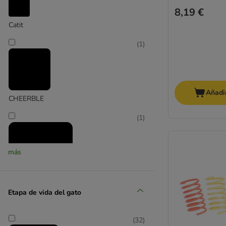
8,19 €
Catit
(
1
)
Añadir
CHEERBLE
(
1
)
más
Etapa de vida del gato
Designed by Lotte
(
2
)
(
32
)