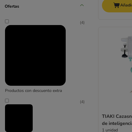
Añadir
Ofertas
(
4
)
Productos con descuento extra
(
4
)
TIAKI Cazasn
de inteligenc
1 unidad