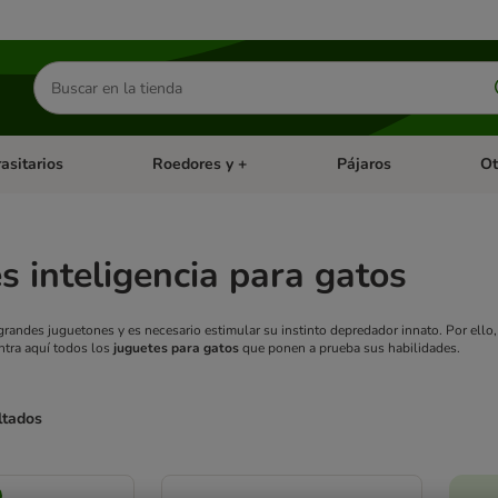
Buscar
productos
asitarios
Roedores y +
Pájaros
Ot
tegoria abierto: Dieta Vet.
Menú de categoria abierto: Antiparasitarios
Menú de categoria abierto
Menú 
s inteligencia para gatos
randes juguetones y es necesario estimular su instinto depredador innato. Por ello
ntra aquí todos los
juguetes para gatos
que ponen a prueba sus habilidades.
ltados
ve been changed