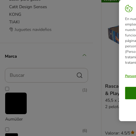
Catit Design Senses
KONG
En nue
TIAKI
empleo
🎅 Juguetes navideños
nuestr
funcio
página
Cañas y plumeros
person
(Perso
Túneles y sacos
Marca
tratam
Ratones para jugar
tratam
Pelotas
Buscar
Casitas para gatos
Person
Para gatitos
Rascador de c
(
1
)
Juguetes con catnip
& Play para g
Juguetes con valeriana
45,5 x 24 x 9,3 c
Juguetes con silver vine
2 pelotas
Juguetes con espelta
Aumüller
Juguetes rascadores
Juguetes con matatabi
(
6
)
Valorar: 4.5/5