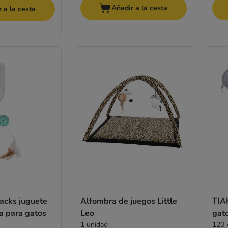
Añadir a la cesta
 a la cesta
acks juguete
Alfombra de juegos Little
TIA
ia para gatos
Leo
gat
1 unidad
120 