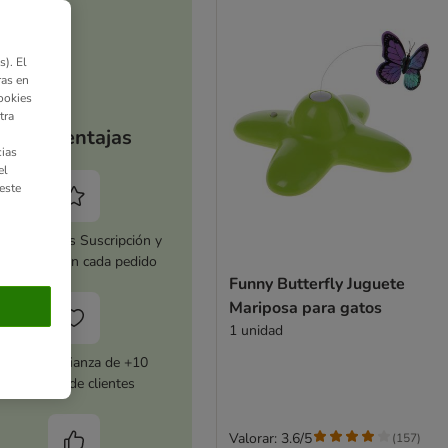
). El
ras en
ookies
tra
Tus ventajas
ias
el
este
tiva zooplus Suscripción y
horra 5 % en cada pedido
Funny Butterfly Juguete
Mariposa para gatos
1 unidad
Con la confianza de +10
millones de clientes
Valorar: 3.6/5
(
157
)