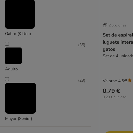
ferplast
2 opciones
(
2
)
Gatito (Kitten)
Set de espira
juguete inter
(
35
)
gatos
Karlie
Set de 4 unida
Adulto
(
29
)
Valorar: 4.6/5
0,79 €
0,20 € / unidad
Mayor (Senior)