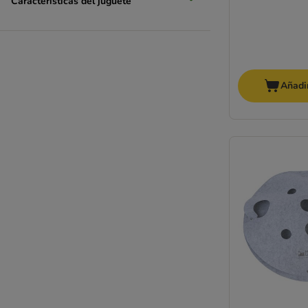
Características del juguete
Añadir