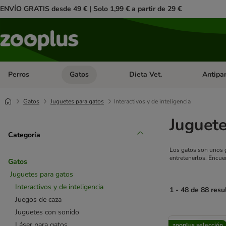
ENVÍO GRATIS desde 49 € | Solo 1,99 € a partir de 29 €
Perros
Gatos
Dieta Vet.
Antipar
Menú de categoria abierto: Perros
Menú de categoria abierto: Gatos
Menú de ca
Gatos
Juguetes para gatos
Interactivos y de inteligencia
Juguete
Categoría
Los gatos son unos g
entretenerlos. Encue
Gatos
Juguetes para gatos
Interactivos y de inteligencia
1 - 48 de 88 resu
Juegos de caza
Juguetes con sonido
product items ha
Láser para gatos
zooplus selección