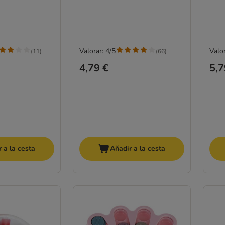
Valorar: 4/5
Valor
(
11
)
(
66
)
4,79 €
5,7
 a la cesta
Añadir a la cesta