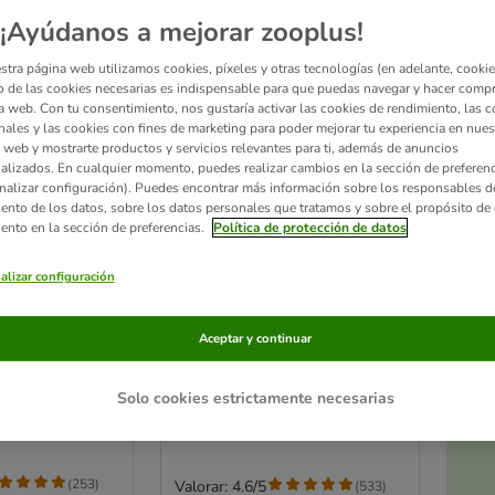
¡Ayúdanos a mejorar zooplus!
stra página web utilizamos cookies, píxeles y otras tecnologías (en adelante, cookies
 de las cookies necesarias es indispensable para que puedas navegar y hacer comp
a web. Con tu consentimiento, nos gustaría activar las cookies de rendimiento, las c
nales y las cookies con fines de marketing para poder mejorar tu experiencia en nues
 web y mostrarte productos y servicios relevantes para ti, además de anuncios
alizados. En cualquier momento, puedes realizar cambios en la sección de preferenc
nalizar configuración). Puedes encontrar más información sobre los responsables d
iento de los datos, sobre los datos personales que tratamos y sobre el propósito de 
iento en la sección de preferencias.
Política de protección de datos
Ac
alizar configuración
2 opciones
a
artón Scratch
Set de espirales TIAKI
atos
Aceptar y continuar
juguete interactivo para
m (L x An x Al) /
gatos
Set de 12 unidades
Solo cookies estrictamente necesarias
(
253
)
Valorar: 4.6/5
(
533
)