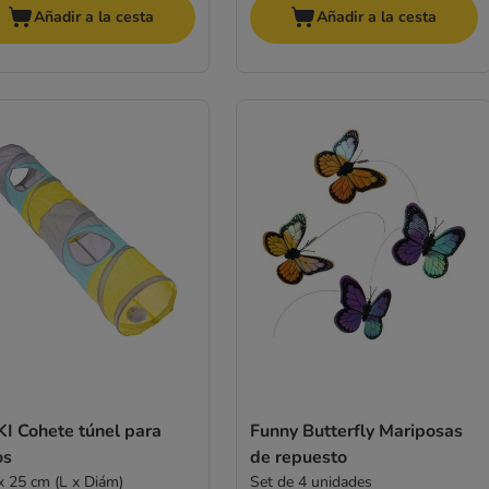
Añadir a la cesta
Añadir a la cesta
KI Cohete túnel para
Funny Butterfly Mariposas
os
de repuesto
x 25 cm (L x Diám)
Set de 4 unidades