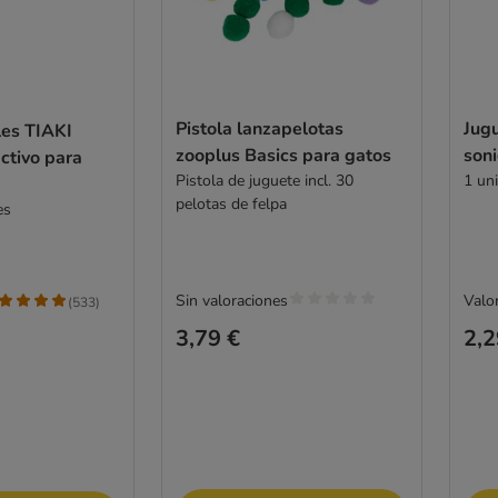
Pistola lanzapelotas
Jug
les TIAKI
zooplus Basics para gatos
son
activo para
Pistola de juguete incl. 30
1 un
pelotas de felpa
des
Sin valoraciones
Valor
(
533
)
3,79 €
2,2