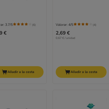
ar: 3.7/5
Valorar: 4/5
(
6
)
(
4
)
9 €
2,69 €
0,67 € / unidad
Añadir a la cesta
Añadir a la cesta