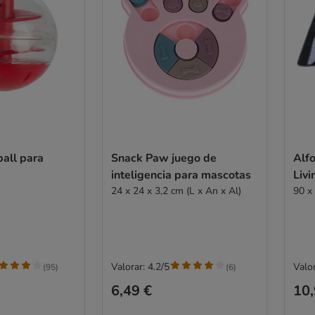
all para
Snack Paw juego de
Alf
inteligencia para mascotas
Livi
24 x 24 x 3,2 cm (L x An x Al)
90 x
Valorar: 4.2/5
Valor
(
95
)
(
6
)
6,49 €
10,