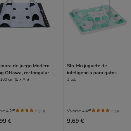
ombra de juego Modern
Slo-Mo juguete de
ng Ottawa, rectangular
inteligencia para gatos
 100 cm (L x An)
1 ud.
ar: 4.2/5
Valorar: 4.4/5
(
13
)
(
9
)
99 €
9,69 €