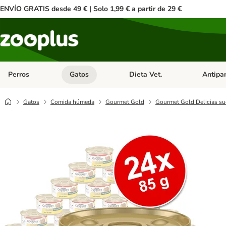
ENVÍO GRATIS desde 49 € | Solo 1,99 € a partir de 29 €
Perros
Gatos
Dieta Vet.
Antipar
Menú de categoria abierto: Perros
Menú de categoria abierto: Gatos
Menú de ca
Gatos
Comida húmeda
Gourmet Gold
Gourmet Gold Delicias suc