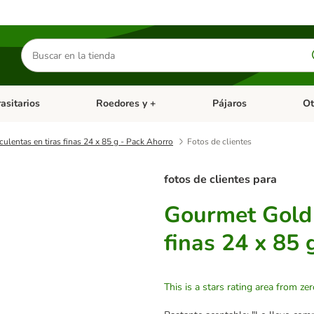
Buscar
productos
asitarios
Roedores y +
Pájaros
Ot
tegoria abierto: Dieta Vet.
Menú de categoria abierto: Antiparasitarios
Menú de categoria abierto
Menú 
ulentas en tiras finas 24 x 85 g - Pack Ahorro
Fotos de clientes
fotos de clientes para
Gourmet Gold 
finas 24 x 85 
This is a stars rating area from zer