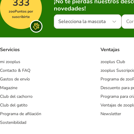
333
¡No te pierdas nuestros des
novedades!
zooPuntos por
suscribirte
Selecciona la mascota
Servicios
Ventajas
mi zooplus
zooplus Club
Contacto & FAQ
zooplus Suscripci
Gastos de envío
Programa de zoo
Magazine
Descuento para p
Club del cachorro
Programa para cr
Club del gatito
Ventajas de zoopl
Programa de afiliación
Newsletter
Sostenibilidad