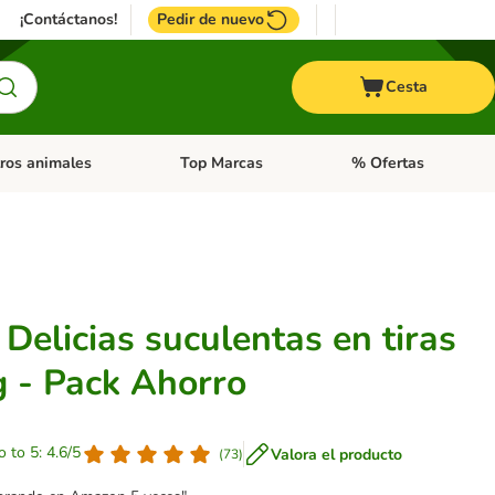
¡Contáctanos!
Pedir de nuevo
Cesta
ros animales
Top Marcas
% Ofertas
: Roedores y +
de categoria abierto: Pájaros
Menú de categoria abierto: Otros animales
Menú de categoria abie
Delicias suculentas en tiras
g - Pack Ahorro
o to 5: 4.6/5
Valora el producto
(
73
)