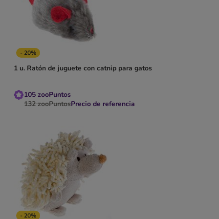
- 20%
1 u. Ratón de juguete con catnip para gatos
105
zooPuntos
132
zooPuntos
Precio de referencia
- 20%