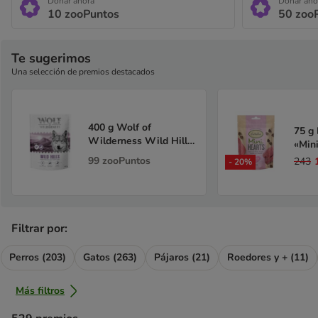
Donar ahora
Donar aho
10
zooPuntos
50
zoo
Te sugerimos
Una selección de premios destacados
400 g Wolf of
75 g
Wilderness Wild Hills
«Min
con pato - Receta
con t
99
zooPuntos
243
-
20
%
nueva
cerea
Filtrar por:
Perros (203)
Gatos (263)
Pájaros (21)
Roedores y + (11)
Más filtros