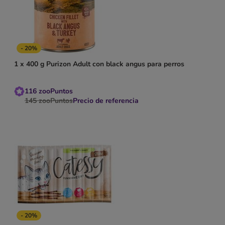
- 20%
1 x 400 g Purizon Adult con black angus para perros
116
zooPuntos
145
zooPuntos
Precio de referencia
- 20%