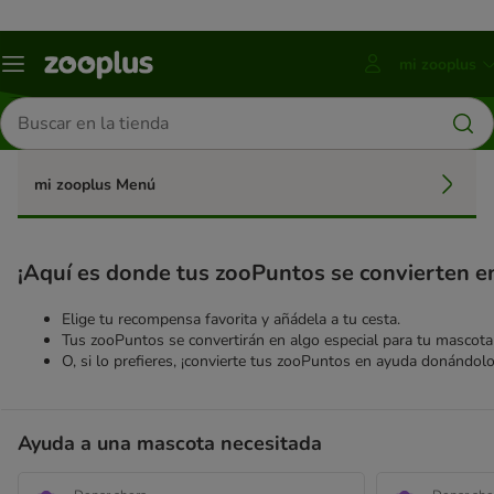
mi zooplus
Menú
Pulsa
ENTER
Buscar
para
productos
abrir
el
submenú
mi zooplus Menú
de
tu
cuenta
¡Aquí es donde tus zooPuntos se convierten e
Elige tu recompensa favorita y añádela a tu cesta.
Tus zooPuntos se convertirán en algo especial para tu mascota 
O, si lo prefieres, ¡convierte tus zooPuntos en ayuda donándol
Ayuda a una mascota necesitada