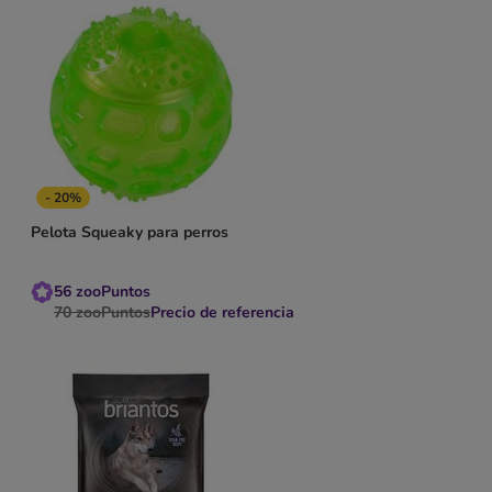
- 20%
Pelota Squeaky para perros
56
zooPuntos
70
zooPuntos
Precio de referencia